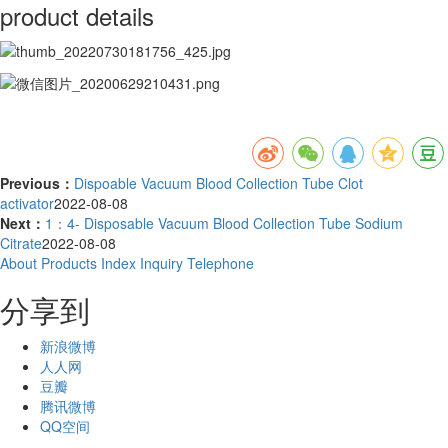
product details
Previous：
Dispoable Vacuum Blood Collection Tube Clot
activator
2022-08-08
Next：
1：4- Disposable Vacuum Blood Collection Tube Sodium
Citrate
2022-08-08
About
Products
Index
Inquiry
Telephone
分享到
新浪微博
人人网
豆瓣
腾讯微博
QQ空间